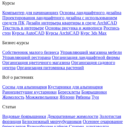
Курсы
Компьютер для начинающих
Основы ландшафтного дизайна
Проектирования ландшафтного дизайна с использованием
средств ПК
Дизайн интерьера квартиры в среде ArchiCAD
Текстиль в интерьере
Основы рисунка и живописи
Роспись
стен
Курсы AutoCAD
Курсы ArchiCAD
Курс 3ds Max
Бизнес-курсы
Собственник малого бизнеса
Управляющий магазина мебели
Управляющий ресторана
Организация ландшафтной фирмы
Организация цветочного магазина
Организация садового
центра
Организация питомника растений
Всё о растениях
Сосны для альпинария
Кустарники для альпинария
Раннецветущие кустарники
Бересклеты
Боярышники
Жимолость
Можжевельники
Яблони
Рябины
Туи
Статьи
Видовые боярышники
Декоративные жимолости
Золотистая
форзиция
Белоснежный мирчубушников
Осеннее очарование
бересклетов
Разнообразие клёнов
Спиреи, илитаволги