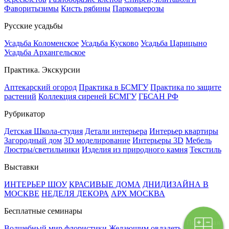
Фаворитызимы
Кисть рябины
Парковыерозы
Русские усадьбы
Усадьба Коломенское
Усадьба Кусково
Усадьба Царицыно
Усадьба Архангельское
Практика. Экскурсии
Аптекарский огород
Практика в БСМГУ
Практика по защите
растений
Коллекция сиреней БСМГУ
ГБСАН РФ
Рубрикатор
Детская Школа-студия
Детали интерьера
Интерьер квартиры
Загородный дом
3D моделирование
Интерьеры 3D
Мебель
Люстры/светильники
Изделия из природного камня
Текстиль
Выставки
ИНТЕРЬЕР ШОУ
КРАСИВЫЕ ДОМА
ДНИДИЗАЙНА В
МОСКВЕ
НЕДЕЛЯ ДЕКОРА
АРХ МОСКВА
Бесплатные семинары
Поэтапная
Волшебный мир флористики
Желающим овладеть новой