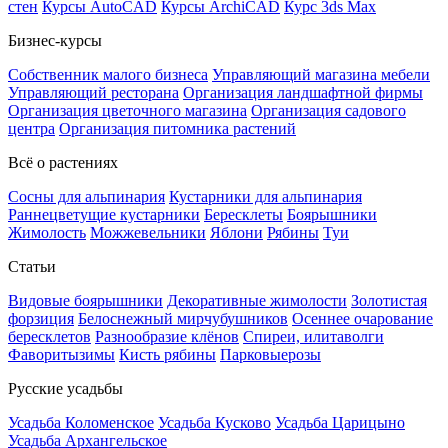
стен
Курсы AutoCAD
Курсы ArchiCAD
Курс 3ds Max
Бизнес-курсы
Собственник малого бизнеса
Управляющий магазина мебели
Управляющий ресторана
Организация ландшафтной фирмы
Организация цветочного магазина
Организация садового
центра
Организация питомника растений
Всё о растениях
Сосны для альпинария
Кустарники для альпинария
Раннецветущие кустарники
Бересклеты
Боярышники
Жимолость
Можжевельники
Яблони
Рябины
Туи
Статьи
Видовые боярышники
Декоративные жимолости
Золотистая
форзиция
Белоснежный мирчубушников
Осеннее очарование
бересклетов
Разнообразие клёнов
Спиреи, илитаволги
Фаворитызимы
Кисть рябины
Парковыерозы
Русские усадьбы
Усадьба Коломенское
Усадьба Кусково
Усадьба Царицыно
Усадьба Архангельское