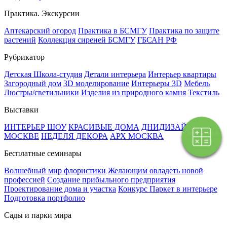
Практика. Экскурсии
Аптекарский огород
Практика в БСМГУ
Практика по защите
растений
Коллекция сиреней БСМГУ
ГБСАН РФ
Рубрикатор
Детская Школа-студия
Детали интерьера
Интерьер квартиры
Загородный дом
3D моделирование
Интерьеры 3D
Мебель
Люстры/светильники
Изделия из природного камня
Текстиль
Выставки
ИНТЕРЬЕР ШОУ
КРАСИВЫЕ ДОМА
ДНИДИЗАЙНА В
Поэтапная
МОСКВЕ
НЕДЕЛЯ ДЕКОРА
АРХ МОСКВА
оплата
Бесплатные семинары
Волшебный мир флористики
Желающим овладеть новой
профессией
Создание прибыльного предприятия
Проектирование дома и участка
Конкурс Паркет в интерьере
Подготовка портфолио
Сады и парки мира