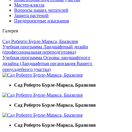
Мастер-классы
Вопросы наших читателей
Защита растений
Предпроектные изыскания
Галерея
Cад Роберто Бурле-Маркса, Бразилия
Учебная программа Ландшафтный дизайн
(профессиональная переподготовка)
Учебная программа Основы ландшафтного
дизайна (Ландшафтная организация Вашего
приусадебного участка)
Cад Роберто Бурле-Маркса, Бразилия
Cад Роберто Бурле-Маркса, Бразилия
Cад Роберто Бурле-Маркса, Бразилия