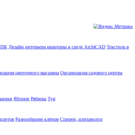
в ПК
Дизайн интерьера квартиры в среде ArchiCAD
Текстиль в
изация цветочного магазина
Организация садового центра
ьники
Яблони
Рябины
Туи
склетов
Разнообразие клёнов
Спиреи, илитаволги