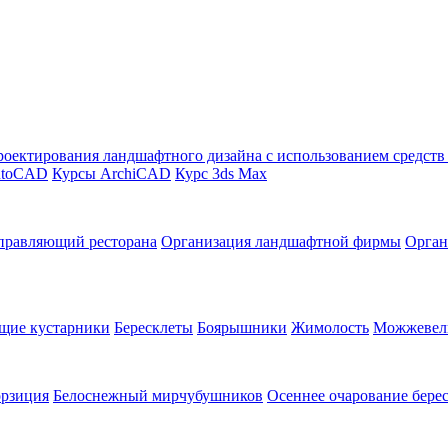
оектирования ландшафтного дизайна с использованием средст
utoCAD
Курсы ArchiCAD
Курс 3ds Max
правляющий ресторана
Организация ландшафтной фирмы
Орган
щие кустарники
Бересклеты
Боярышники
Жимолость
Можжевел
орзиция
Белоснежный мирчубушников
Осеннее очарование бере