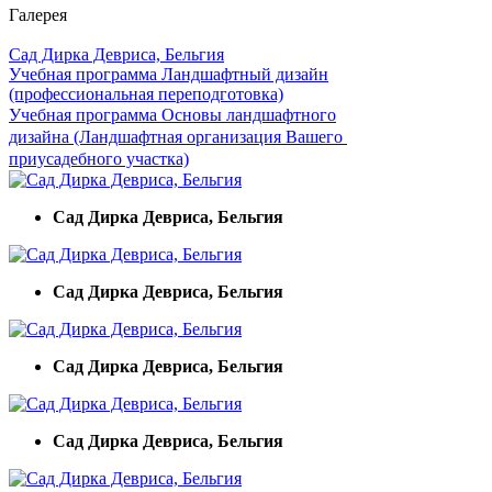
Галерея
Сад Дирка Девриса, Бельгия
Учебная программа Ландшафтный дизайн
(профессиональная переподготовка)
Учебная программа Основы ландшафтного
дизайна (Ландшафтная организация Вашего
приусадебного участка)
Сад Дирка Девриса, Бельгия
Сад Дирка Девриса, Бельгия
Сад Дирка Девриса, Бельгия
Сад Дирка Девриса, Бельгия