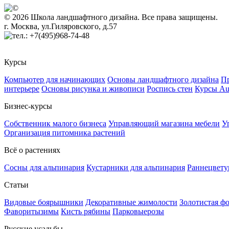
© 2026 Школа ландшафтного дизайна. Все права защищены.
г. Москва, ул.Гиляровского, д.57
+7(495)968-74-48
Курсы
Компьютер для начинающих
Основы ландшафтного дизайна
Пр
интерьере
Основы рисунка и живописи
Роспись стен
Курсы A
Бизнес-курсы
Собственник малого бизнеса
Управляющий магазина мебели
У
Организация питомника растений
Всё о растениях
Сосны для альпинария
Кустарники для альпинария
Раннецвету
Статьи
Видовые боярышники
Декоративные жимолости
Золотистая ф
Фаворитызимы
Кисть рябины
Парковыерозы
Русские усадьбы