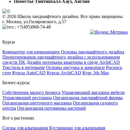
Поместье Тинтинхалл-Хауз, Англия
© 2026 Школа ландшафтного дизайна. Все права защищены.
г. Москва, ул.Гиляровского, д.57
+7(495)968-74-48
Курсы
Компьютер для начинающих
Основы ландшафтного дизайна
Проектирования ландшафтного дизайна с использованием
средств ПК
Дизайн интерьера квартиры в среде ArchiCAD
Текстиль в интерьере
Основы рисунка и живописи
Роспись
стен
Курсы AutoCAD
Курсы ArchiCAD
Курс 3ds Max
Бизнес-курсы
Собственник малого бизнеса
Управляющий магазина мебели
Управляющий ресторана
Организация ландшафтной фирмы
Организация цветочного магазина
Организация садового
центра
Организация питомника растений
Всё о растениях
Сосны для альпинария
Кустарники для альпинария