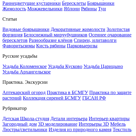
Раннецветущие кустарники
Бересклеты
Боярышники
Жимолость
Можжевельники
Яблони
Рябины
Туи
Статьи
Видовые боярышники
Декоративные жимолости
Золотистая
форзиция
Белоснежный мирчубушников
Осеннее очарование
бересклетов
Разнообразие клёнов
Спиреи, илитаволги
Фаворитызимы
Кисть рябины
Парковыерозы
Русские усадьбы
Усадьба Коломенское
Усадьба Кусково
Усадьба Царицыно
Усадьба Архангельское
Практика. Экскурсии
Аптекарский огород
Практика в БСМГУ
Практика по защите
растений
Коллекция сиреней БСМГУ
ГБСАН РФ
Рубрикатор
Детская Школа-студия
Детали интерьера
Интерьер квартиры
Загородный дом
3D моделирование
Интерьеры 3D
Мебель
Люстры/светильники
Изделия из природного камня
Текстиль