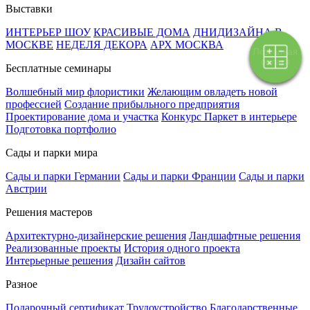
Выставки
ИНТЕРЬЕР ШОУ
КРАСИВЫЕ ДОМА
ДНИДИЗАЙНА В
МОСКВЕ
НЕДЕЛЯ ДЕКОРА
АРХ МОСКВА
Поэтапная
оплата
Бесплатные семинары
Волшебный мир флористики
Желающим овладеть новой
профессией
Создание прибыльного предприятия
Проектирование дома и участка
Конкурс Паркет в интерьере
Подготовка портфолио
Сады и парки мира
Сады и парки Германии
Сады и парки Франции
Сады и парки
Австрии
Решения мастеров
Архитектурно-дизайнерские решения
Ландшафтные решения
Реализованные проекты
История одного проекта
Интерьерные решения
Дизайн сайтов
Разное
Подарочный сертификат
Трудоустройство
Благодарственные