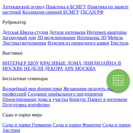
Аптекарский огород
Практика в БСМГУ
Практика по защите
растений
Коллекция сиреней БСМГУ
ГБСАН РФ
Рубрикатор
Детская Школа-студия
Детали интерьера
Интерьер квартиры
Загородный дом
3D моделирование
Интерьеры 3D
Мебель
Люстры/светильники
Изделия из природного камня
Текстиль
Выставки
ИНТЕРЬЕР ШОУ
КРАСИВЫЕ ДОМА
ДНИДИЗАЙНА В
МОСКВЕ
НЕДЕЛЯ ДЕКОРА
АРХ МОСКВА
Поэтапная
Бесплатные семинары
оплата
Волшебный мир флористики
Желающим овладеть новой
профессией
Создание прибыльного предприятия
Проектирование дома и участка
Конкурс Паркет в интерьере
Подготовка портфолио
Сады и парки мира
Сады и парки Германии
Сады и парки Франции
Сады и парки
Австрии