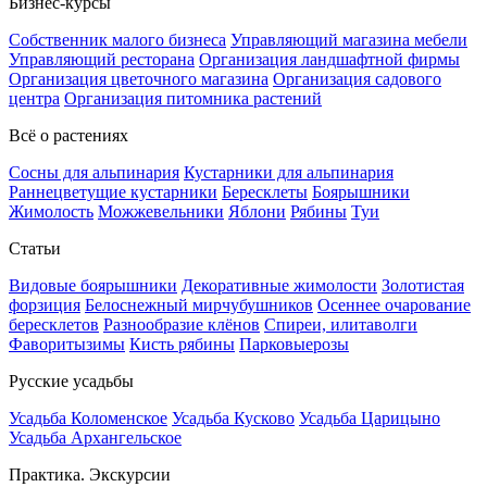
Бизнес-курсы
Собственник малого бизнеса
Управляющий магазина мебели
Управляющий ресторана
Организация ландшафтной фирмы
Организация цветочного магазина
Организация садового
центра
Организация питомника растений
Всё о растениях
Сосны для альпинария
Кустарники для альпинария
Раннецветущие кустарники
Бересклеты
Боярышники
Жимолость
Можжевельники
Яблони
Рябины
Туи
Статьи
Видовые боярышники
Декоративные жимолости
Золотистая
форзиция
Белоснежный мирчубушников
Осеннее очарование
бересклетов
Разнообразие клёнов
Спиреи, илитаволги
Фаворитызимы
Кисть рябины
Парковыерозы
Русские усадьбы
Усадьба Коломенское
Усадьба Кусково
Усадьба Царицыно
Усадьба Архангельское
Практика. Экскурсии