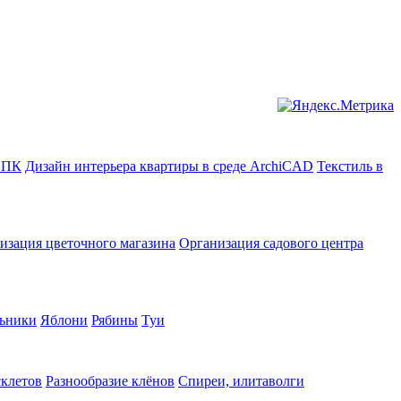
в ПК
Дизайн интерьера квартиры в среде ArchiCAD
Текстиль в
изация цветочного магазина
Организация садового центра
ьники
Яблони
Рябины
Туи
склетов
Разнообразие клёнов
Спиреи, илитаволги