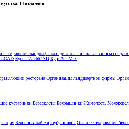
скусства, Шотландия
оектирования ландшафтного дизайна с использованием средст
utoCAD
Курсы ArchiCAD
Курс 3ds Max
правляющий ресторана
Организация ландшафтной фирмы
Орган
щие кустарники
Бересклеты
Боярышники
Жимолость
Можжевел
орзиция
Белоснежный мирчубушников
Осеннее очарование бере