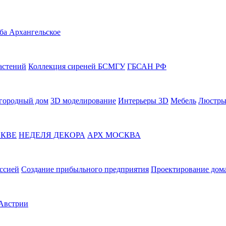
ба Архангельское
астений
Коллекция сиреней БСМГУ
ГБСАН РФ
городный дом
3D моделирование
Интерьеры 3D
Мебель
Люстры
СКВЕ
НЕДЕЛЯ ДЕКОРА
АРХ МОСКВА
ссией
Создание прибыльного предприятия
Проектирование дома
 Австрии