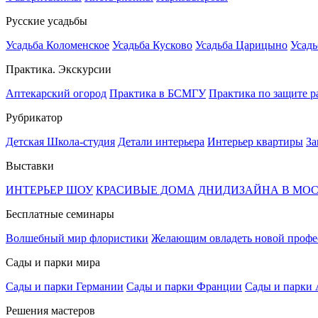
Русские усадьбы
Усадьба Коломенское
Усадьба Кусково
Усадьба Царицыно
Усадь
Практика. Экскурсии
Аптекарский огород
Практика в БСМГУ
Практика по защите р
Рубрикатор
Детская Школа-студия
Детали интерьера
Интерьер квартиры
За
Выставки
ИНТЕРЬЕР ШОУ
КРАСИВЫЕ ДОМА
ДНИДИЗАЙНА В МО
Бесплатные семинары
Волшебный мир флористики
Желающим овладеть новой профе
Сады и парки мира
Сады и парки Германии
Сады и парки Франции
Сады и парки
Решения мастеров