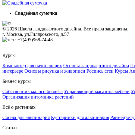
Свадебная сумочка
© 2026 Школа ландшафтного дизайна. Все права защищены.
г. Москва, ул.Гиляровского, д.57
+7(495)968-74-48
Курсы
Компьютер для начинающих
Основы ландшафтного дизайна
Пр
интерьере
Основы рисунка и живописи
Роспись стен
Курсы A
Бизнес-курсы
Собственник малого бизнеса
Управляющий магазина мебели
У
Организация питомника растений
Всё о растениях
Сосны для альпинария
Кустарники для альпинария
Раннецвету
Статьи