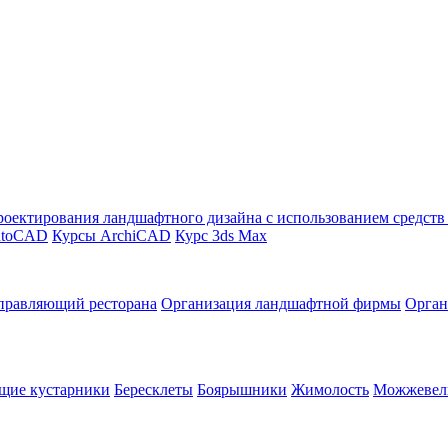
оектирования ландшафтного дизайна с использованием средст
utoCAD
Курсы ArchiCAD
Курс 3ds Max
правляющий ресторана
Организация ландшафтной фирмы
Орган
щие кустарники
Бересклеты
Боярышники
Жимолость
Можжевел