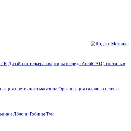
в ПК
Дизайн интерьера квартиры в среде ArchiCAD
Текстиль в
изация цветочного магазина
Организация садового центра
ьники
Яблони
Рябины
Туи