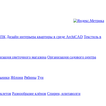
в ПК
Дизайн интерьера квартиры в среде ArchiCAD
Текстиль в
изация цветочного магазина
Организация садового центра
ьники
Яблони
Рябины
Туи
склетов
Разнообразие клёнов
Спиреи, илитаволги