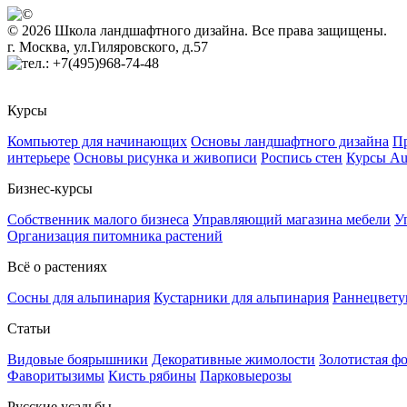
© 2026 Школа ландшафтного дизайна. Все права защищены.
г. Москва, ул.Гиляровского, д.57
+7(495)968-74-48
Курсы
Компьютер для начинающих
Основы ландшафтного дизайна
Пр
интерьере
Основы рисунка и живописи
Роспись стен
Курсы A
Бизнес-курсы
Собственник малого бизнеса
Управляющий магазина мебели
У
Организация питомника растений
Всё о растениях
Сосны для альпинария
Кустарники для альпинария
Раннецвету
Статьи
Видовые боярышники
Декоративные жимолости
Золотистая ф
Фаворитызимы
Кисть рябины
Парковыерозы
Русские усадьбы