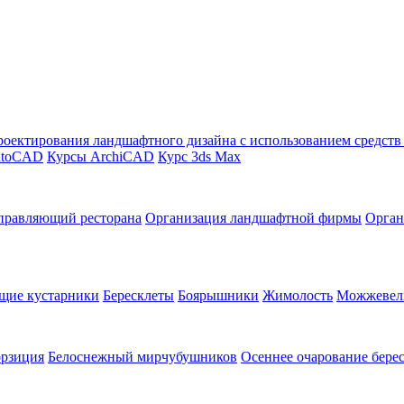
оектирования ландшафтного дизайна с использованием средст
utoCAD
Курсы ArchiCAD
Курс 3ds Max
правляющий ресторана
Организация ландшафтной фирмы
Орган
щие кустарники
Бересклеты
Боярышники
Жимолость
Можжевел
орзиция
Белоснежный мирчубушников
Осеннее очарование бере