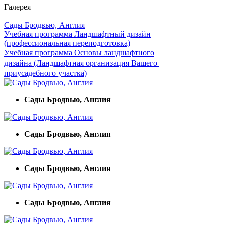
Галерея
Сады Бродвью, Англия
Учебная программа Ландшафтный дизайн
(профессиональная переподготовка)
Учебная программа Основы ландшафтного
дизайна (Ландшафтная организация Вашего
приусадебного участка)
Сады Бродвью, Англия
Сады Бродвью, Англия
Сады Бродвью, Англия
Сады Бродвью, Англия