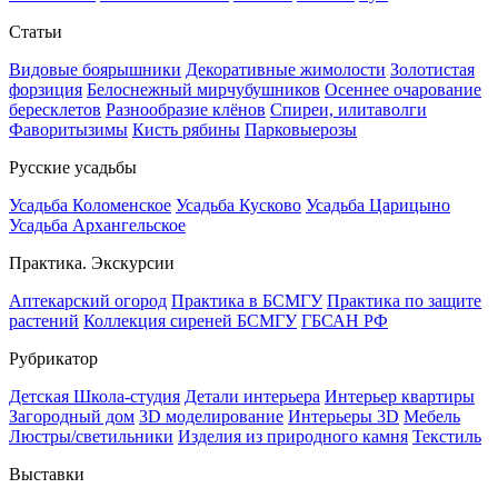
Статьи
Видовые боярышники
Декоративные жимолости
Золотистая
форзиция
Белоснежный мирчубушников
Осеннее очарование
бересклетов
Разнообразие клёнов
Спиреи, илитаволги
Фаворитызимы
Кисть рябины
Парковыерозы
Русские усадьбы
Усадьба Коломенское
Усадьба Кусково
Усадьба Царицыно
Усадьба Архангельское
Практика. Экскурсии
Аптекарский огород
Практика в БСМГУ
Практика по защите
растений
Коллекция сиреней БСМГУ
ГБСАН РФ
Рубрикатор
Детская Школа-студия
Детали интерьера
Интерьер квартиры
Загородный дом
3D моделирование
Интерьеры 3D
Мебель
Люстры/светильники
Изделия из природного камня
Текстиль
Выставки