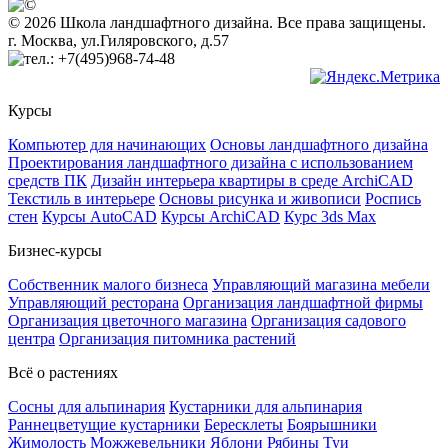
© 2026 Школа ландшафтного дизайна. Все права защищены.
г. Москва, ул.Гиляровского, д.57
+7(495)968-74-48
Курсы
Компьютер для начинающих
Основы ландшафтного дизайна
Проектирования ландшафтного дизайна с использованием
средств ПК
Дизайн интерьера квартиры в среде ArchiCAD
Текстиль в интерьере
Основы рисунка и живописи
Роспись
стен
Курсы AutoCAD
Курсы ArchiCAD
Курс 3ds Max
Бизнес-курсы
Собственник малого бизнеса
Управляющий магазина мебели
Управляющий ресторана
Организация ландшафтной фирмы
Организация цветочного магазина
Организация садового
центра
Организация питомника растений
Всё о растениях
Сосны для альпинария
Кустарники для альпинария
Раннецветущие кустарники
Бересклеты
Боярышники
Жимолость
Можжевельники
Яблони
Рябины
Туи