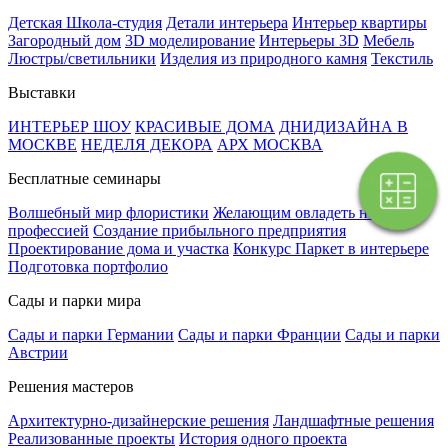
Детская Школа-студия
Детали интерьера
Интерьер квартиры
Загородный дом
3D моделирование
Интерьеры 3D
Мебель
Люстры/светильники
Изделия из природного камня
Текстиль
Выставки
ИНТЕРЬЕР ШОУ
КРАСИВЫЕ ДОМА
ДНИДИЗАЙНА В
МОСКВЕ
НЕДЕЛЯ ДЕКОРА
АРХ МОСКВА
Бесплатные семинары
Поэтапная
оплата
Волшебный мир флористики
Желающим овладеть новой
профессией
Создание прибыльного предприятия
Проектирование дома и участка
Конкурс Паркет в интерьере
Подготовка портфолио
Сады и парки мира
Сады и парки Германии
Сады и парки Франции
Сады и парки
Австрии
Решения мастеров
Архитектурно-дизайнерские решения
Ландшафтные решения
Реализованные проекты
История одного проекта