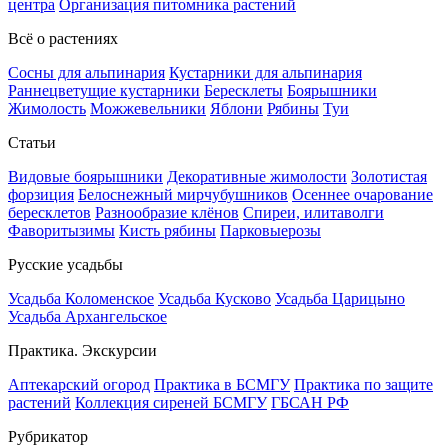
центра
Организация питомника растений
Всё о растениях
Сосны для альпинария
Кустарники для альпинария
Раннецветущие кустарники
Бересклеты
Боярышники
Жимолость
Можжевельники
Яблони
Рябины
Туи
Статьи
Видовые боярышники
Декоративные жимолости
Золотистая
форзиция
Белоснежный мирчубушников
Осеннее очарование
бересклетов
Разнообразие клёнов
Спиреи, илитаволги
Фаворитызимы
Кисть рябины
Парковыерозы
Русские усадьбы
Усадьба Коломенское
Усадьба Кусково
Усадьба Царицыно
Усадьба Архангельское
Практика. Экскурсии
Аптекарский огород
Практика в БСМГУ
Практика по защите
растений
Коллекция сиреней БСМГУ
ГБСАН РФ
Рубрикатор