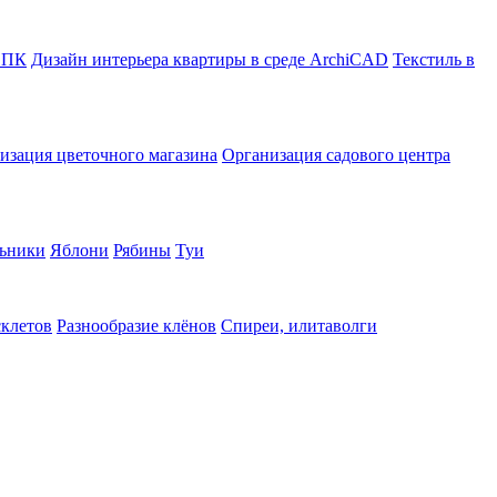
в ПК
Дизайн интерьера квартиры в среде ArchiCAD
Текстиль в
изация цветочного магазина
Организация садового центра
ьники
Яблони
Рябины
Туи
склетов
Разнообразие клёнов
Спиреи, илитаволги