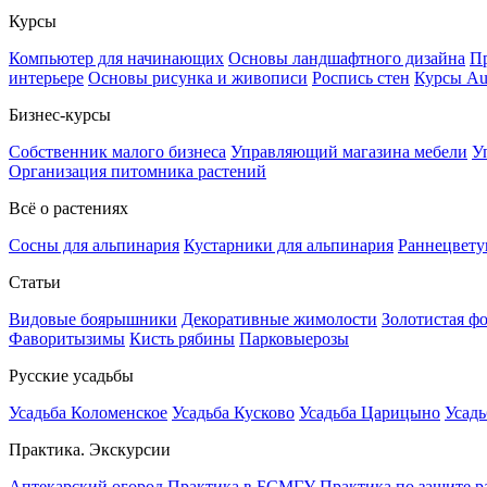
Курсы
Компьютер для начинающих
Основы ландшафтного дизайна
Пр
интерьере
Основы рисунка и живописи
Роспись стен
Курсы A
Бизнес-курсы
Собственник малого бизнеса
Управляющий магазина мебели
У
Организация питомника растений
Всё о растениях
Сосны для альпинария
Кустарники для альпинария
Раннецвету
Статьи
Видовые боярышники
Декоративные жимолости
Золотистая ф
Фаворитызимы
Кисть рябины
Парковыерозы
Русские усадьбы
Усадьба Коломенское
Усадьба Кусково
Усадьба Царицыно
Усадь
Практика. Экскурсии
Аптекарский огород
Практика в БСМГУ
Практика по защите р