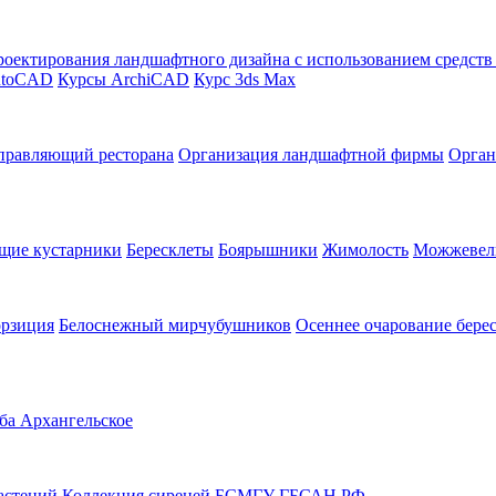
оектирования ландшафтного дизайна с использованием средст
utoCAD
Курсы ArchiCAD
Курс 3ds Max
правляющий ресторана
Организация ландшафтной фирмы
Орган
щие кустарники
Бересклеты
Боярышники
Жимолость
Можжевел
орзиция
Белоснежный мирчубушников
Осеннее очарование бере
ба Архангельское
астений
Коллекция сиреней БСМГУ
ГБСАН РФ