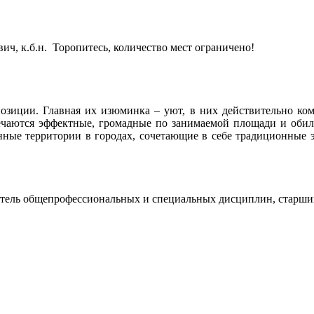
ич, к.б.н. Торопитесь, количество мест ограничено!
иции. Главная их изюминка – уют, в них действительно комфо
тречаются эффектные, громадные по занимаемой площади и о
нные территории в городах, сочетающие в себе традиционные
атель общепрофессиональных и специальных дисциплин, старши