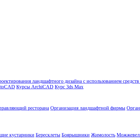
оектирования ландшафтного дизайна с использованием средст
utoCAD
Курсы ArchiCAD
Курс 3ds Max
правляющий ресторана
Организация ландшафтной фирмы
Орган
щие кустарники
Бересклеты
Боярышники
Жимолость
Можжевел