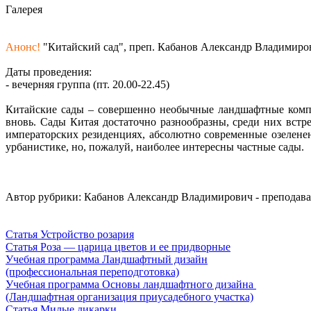
Галерея
Анонс!
"Китайский сад", преп. Кабанов Александр Владимиров
Даты проведения:
- вечерняя группа (пт. 20.00-22.45)
Китайские сады – совершенно необычные ландшафтные композ
вновь. Сады Китая достаточно разнообразны, среди них вс
императорских резиденциях, абсолютно современные озелене
урбанистике, но, пожалуй, наиболее интересны частные сады.
Автор рубрики: Кабанов Александр Владимирович - преподав
Статья Устройство розария
Статья Роза — царица цветов и ее придворные
Учебная программа Ландшафтный дизайн
(профессиональная переподготовка)
Учебная программа Основы ландшафтного дизайна
(Ландшафтная организация приусадебного участка)
Статья Милые дикарки