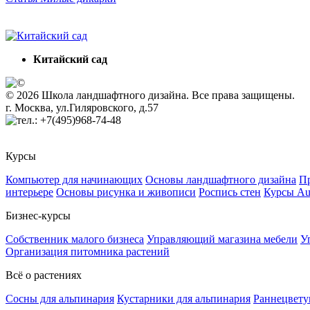
Китайский сад
© 2026 Школа ландшафтного дизайна. Все права защищены.
г. Москва, ул.Гиляровского, д.57
+7(495)968-74-48
Курсы
Компьютер для начинающих
Основы ландшафтного дизайна
Пр
интерьере
Основы рисунка и живописи
Роспись стен
Курсы A
Бизнес-курсы
Собственник малого бизнеса
Управляющий магазина мебели
У
Организация питомника растений
Всё о растениях
Сосны для альпинария
Кустарники для альпинария
Раннецвету