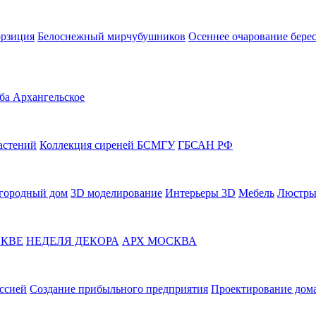
орзиция
Белоснежный мирчубушников
Осеннее очарование бере
ба Архангельское
астений
Коллекция сиреней БСМГУ
ГБСАН РФ
городный дом
3D моделирование
Интерьеры 3D
Мебель
Люстры
СКВЕ
НЕДЕЛЯ ДЕКОРА
АРХ МОСКВА
ссией
Создание прибыльного предприятия
Проектирование дома