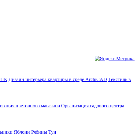
в ПК
Дизайн интерьера квартиры в среде ArchiCAD
Текстиль в
изация цветочного магазина
Организация садового центра
ьники
Яблони
Рябины
Туи