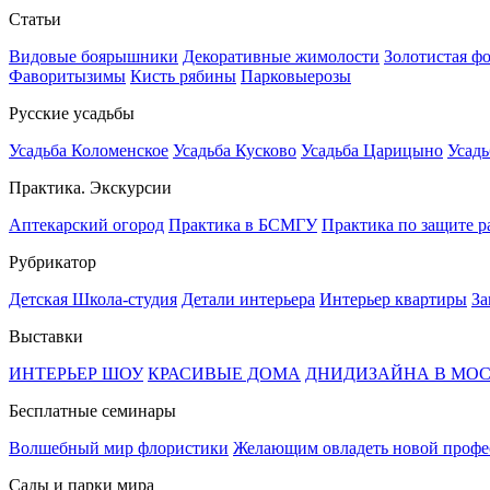
Статьи
Видовые боярышники
Декоративные жимолости
Золотистая ф
Фаворитызимы
Кисть рябины
Парковыерозы
Русские усадьбы
Усадьба Коломенское
Усадьба Кусково
Усадьба Царицыно
Усадь
Практика. Экскурсии
Аптекарский огород
Практика в БСМГУ
Практика по защите р
Рубрикатор
Детская Школа-студия
Детали интерьера
Интерьер квартиры
За
Выставки
ИНТЕРЬЕР ШОУ
КРАСИВЫЕ ДОМА
ДНИДИЗАЙНА В МО
Бесплатные семинары
Волшебный мир флористики
Желающим овладеть новой профе
Сады и парки мира